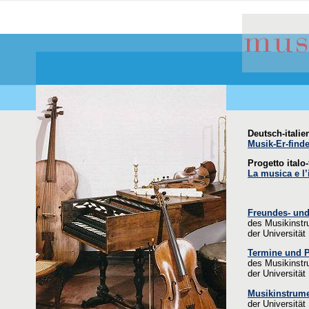
Deutsch-itali
Musik-Er-finde
Progetto italo
La musica e l
Freundes- und
des Musikinst
der Universität
Termine und 
des Musikinst
der Universität
Musikinstrum
der Universität