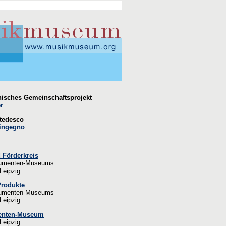
enisches Gemeinschaftsprojekt
r
-tedesco
’ingegno
 Förderkreis
rumenten-Museums
 Leipzig
Produkte
rumenten-Museums
 Leipzig
enten-Museum
 Leipzig